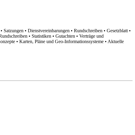
n
• Satzungen
• Dienstvereinbarungen
• Rundschreiben
• Gesetzblatt
•
d Rundschreiben
• Statistiken
• Gutachten
• Verträge und
Konzepte
• Karten, Pläne und Geo-Informationssysteme
• Aktuelle