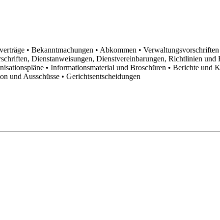
sverträge
• Bekanntmachungen
• Abkommen
• Verwaltungsvorschrifte
schriften, Dienstanweisungen, Dienstvereinbarungen, Richtlinien un
anisationspläne
• Informationsmaterial und Broschüren
• Berichte und 
tion und Ausschüsse
• Gerichtsentscheidungen