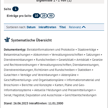
Ergebnisse 1 - 1 von (1)
1
Seite
10
20
50
Einträge pro Seite
Sortieren nach:
Datum
Inkrafttreten
Titel
Relevanz
Systematische Übersicht
Dokumententyp:
Beiratsinformationen und Protokolle
• Staatsverträge
•
Bekanntmachungen
• Abkommen
• Verwaltungsvorschriften
• Satzungen
•
Dienstvereinbarungen
• Rundschreiben
• Gesetzblatt
• Amtsblatt
• Gesetze
und Rechtsverordnungen
• Verwaltungsvorschriften, Dienstanweisungen,
Dienstvereinbarungen, Richtlinien und Rundschreiben
• Statistiken
•
Gutachten
• Verträge und Vereinbarungen
• Aktenpläne
•
Geschäftsverteilungs- und Organisationspläne
• Informationsmaterial und
Broschüren
• Berichte und Konzepte
• Karten, Pläne und Geo-
Informationssysteme
• Aktuelle Meldungen und Pressemitteilungen
•
Senat, Magistrat, Deputation und Ausschüsse
• Gerichtsentscheidungen
Stand: 26.06.2023 Inkrafttreten: 11.01.2000