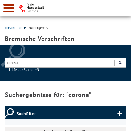
Vorschriften
Suchergebnis
Bremische Vorschriften
Hilfe zur Suche
Suchen
Suchergebnisse für: "
corona
"
Suchfilter