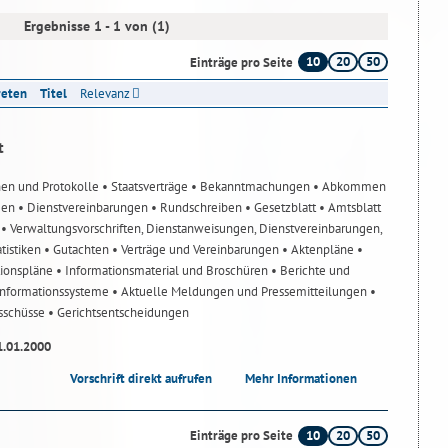
Ergebnisse 1 - 1 von (1)
10
20
50
Einträge pro Seite
reten
Titel
Relevanz
t
nen und Protokolle
• Staatsverträge
• Bekanntmachungen
• Abkommen
gen
• Dienstvereinbarungen
• Rundschreiben
• Gesetzblatt
• Amtsblatt
n
• Verwaltungsvorschriften, Dienstanweisungen, Dienstvereinbarungen,
atistiken
• Gutachten
• Verträge und Vereinbarungen
• Aktenpläne
•
tionspläne
• Informationsmaterial und Broschüren
• Berichte und
-Informationssysteme
• Aktuelle Meldungen und Pressemitteilungen
•
usschüsse
• Gerichtsentscheidungen
1.01.2000
Vorschrift direkt aufrufen
Mehr Informationen
10
20
50
Einträge pro Seite