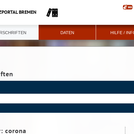
ZPORTAL BREMEN
RSCHRIFTEN
DATEN
HILFE / IN
iften
r:
corona