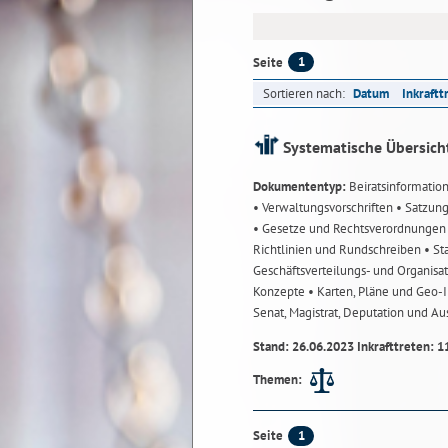
1
Seite
Sortieren nach:
Datum
Inkraftt
Systematische Übersich
Dokumententyp:
Beiratsinformatio
• Verwaltungsvorschriften
• Satzun
• Gesetze und Rechtsverordnunge
Richtlinien und Rundschreiben
• St
Geschäftsverteilungs- und Organisa
Konzepte
• Karten, Pläne und Geo
Senat, Magistrat, Deputation und A
Stand: 26.06.2023 Inkrafttreten: 1
Themen:
1
Seite