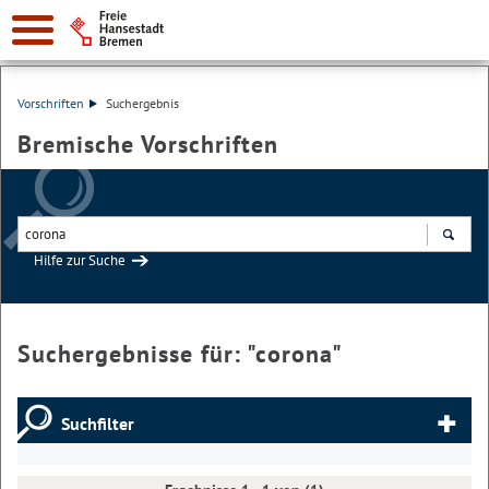
Vorschriften
Suchergebnis
Bremische Vorschriften
Hilfe zur Suche
Suchen
Suchergebnisse für: "
corona
"
Suchfilter