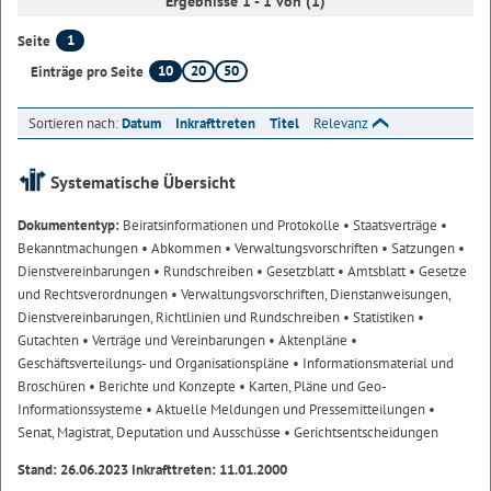
Ergebnisse 1 - 1 von (1)
1
Seite
10
20
50
Einträge pro Seite
Sortieren nach:
Datum
Inkrafttreten
Titel
Relevanz
Systematische Übersicht
Dokumententyp:
Beiratsinformationen und Protokolle
• Staatsverträge
•
Bekanntmachungen
• Abkommen
• Verwaltungsvorschriften
• Satzungen
•
Dienstvereinbarungen
• Rundschreiben
• Gesetzblatt
• Amtsblatt
• Gesetze
und Rechtsverordnungen
• Verwaltungsvorschriften, Dienstanweisungen,
Dienstvereinbarungen, Richtlinien und Rundschreiben
• Statistiken
•
Gutachten
• Verträge und Vereinbarungen
• Aktenpläne
•
Geschäftsverteilungs- und Organisationspläne
• Informationsmaterial und
Broschüren
• Berichte und Konzepte
• Karten, Pläne und Geo-
Informationssysteme
• Aktuelle Meldungen und Pressemitteilungen
•
Senat, Magistrat, Deputation und Ausschüsse
• Gerichtsentscheidungen
Stand: 26.06.2023 Inkrafttreten: 11.01.2000