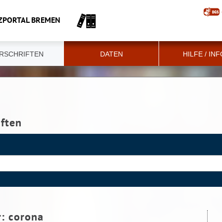
ZPORTAL BREMEN
RSCHRIFTEN
DATEN
HILFE / IN
iften
r:
corona