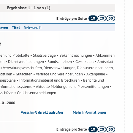
Ergebnisse 1 - 1 von (1)
10
20
50
Einträge pro Seite
reten
Titel
Relevanz
t
nen und Protokolle
• Staatsverträge
• Bekanntmachungen
• Abkommen
gen
• Dienstvereinbarungen
• Rundschreiben
• Gesetzblatt
• Amtsblatt
n
• Verwaltungsvorschriften, Dienstanweisungen, Dienstvereinbarungen,
atistiken
• Gutachten
• Verträge und Vereinbarungen
• Aktenpläne
•
tionspläne
• Informationsmaterial und Broschüren
• Berichte und
-Informationssysteme
• Aktuelle Meldungen und Pressemitteilungen
•
usschüsse
• Gerichtsentscheidungen
1.01.2000
Vorschrift direkt aufrufen
Mehr Informationen
10
20
50
Einträge pro Seite