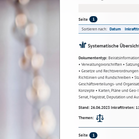
1
Seite
Sortieren nach:
Datum
Inkraftt
Systematische Übersich
Dokumententyp:
Beiratsinformatio
• Verwaltungsvorschriften
• Satzun
• Gesetze und Rechtsverordnunge
Richtlinien und Rundschreiben
• St
Geschäftsverteilungs- und Organisa
Konzepte
• Karten, Pläne und Geo
Senat, Magistrat, Deputation und A
Stand: 26.06.2023 Inkrafttreten: 1
Themen:
1
Seite