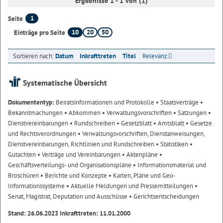
Ergebnisse 1 - 1 von (1)
1
Seite
10
20
50
Einträge pro Seite
Sortieren nach:
Datum
Inkrafttreten
Titel
Relevanz
Systematische Übersicht
Dokumententyp:
Beiratsinformationen und Protokolle
• Staatsverträge
•
Bekanntmachungen
• Abkommen
• Verwaltungsvorschriften
• Satzungen
•
Dienstvereinbarungen
• Rundschreiben
• Gesetzblatt
• Amtsblatt
• Gesetze
und Rechtsverordnungen
• Verwaltungsvorschriften, Dienstanweisungen,
Dienstvereinbarungen, Richtlinien und Rundschreiben
• Statistiken
•
Gutachten
• Verträge und Vereinbarungen
• Aktenpläne
•
Geschäftsverteilungs- und Organisationspläne
• Informationsmaterial und
Broschüren
• Berichte und Konzepte
• Karten, Pläne und Geo-
Informationssysteme
• Aktuelle Meldungen und Pressemitteilungen
•
Senat, Magistrat, Deputation und Ausschüsse
• Gerichtsentscheidungen
Stand: 26.06.2023 Inkrafttreten: 11.01.2000