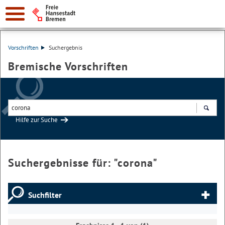
Vorschriften
Suchergebnis
Bremische Vorschriften
Hilfe zur Suche
Suchen
Suchergebnisse für: "
corona
"
Suchfilter