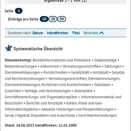
Ergebnisse 1 - 1 von (1)
1
Seite
10
20
50
Einträge pro Seite
Sortieren nach:
Datum
Inkrafttreten
Titel
Relevanz
Systematische Übersicht
Dokumententyp:
Beiratsinformationen und Protokolle
• Staatsverträge
•
Bekanntmachungen
• Abkommen
• Verwaltungsvorschriften
• Satzungen
•
Dienstvereinbarungen
• Rundschreiben
• Gesetzblatt
• Amtsblatt
• Gesetze
und Rechtsverordnungen
• Verwaltungsvorschriften, Dienstanweisungen,
Dienstvereinbarungen, Richtlinien und Rundschreiben
• Statistiken
•
Gutachten
• Verträge und Vereinbarungen
• Aktenpläne
•
Geschäftsverteilungs- und Organisationspläne
• Informationsmaterial und
Broschüren
• Berichte und Konzepte
• Karten, Pläne und Geo-
Informationssysteme
• Aktuelle Meldungen und Pressemitteilungen
•
Senat, Magistrat, Deputation und Ausschüsse
• Gerichtsentscheidungen
Stand: 26.06.2023 Inkrafttreten: 11.01.2000