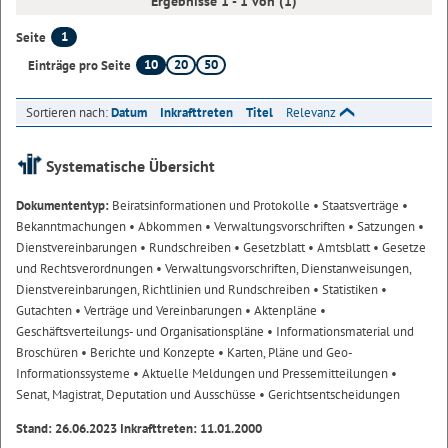
Ergebnisse 1 - 1 von (1)
1
Seite
10
20
50
Einträge pro Seite
Sortieren nach:
Datum
Inkrafttreten
Titel
Relevanz
Systematische Übersicht
Dokumententyp:
Beiratsinformationen und Protokolle
• Staatsverträge
•
Bekanntmachungen
• Abkommen
• Verwaltungsvorschriften
• Satzungen
•
Dienstvereinbarungen
• Rundschreiben
• Gesetzblatt
• Amtsblatt
• Gesetze
und Rechtsverordnungen
• Verwaltungsvorschriften, Dienstanweisungen,
Dienstvereinbarungen, Richtlinien und Rundschreiben
• Statistiken
•
Gutachten
• Verträge und Vereinbarungen
• Aktenpläne
•
Geschäftsverteilungs- und Organisationspläne
• Informationsmaterial und
Broschüren
• Berichte und Konzepte
• Karten, Pläne und Geo-
Informationssysteme
• Aktuelle Meldungen und Pressemitteilungen
•
Senat, Magistrat, Deputation und Ausschüsse
• Gerichtsentscheidungen
Stand: 26.06.2023 Inkrafttreten: 11.01.2000