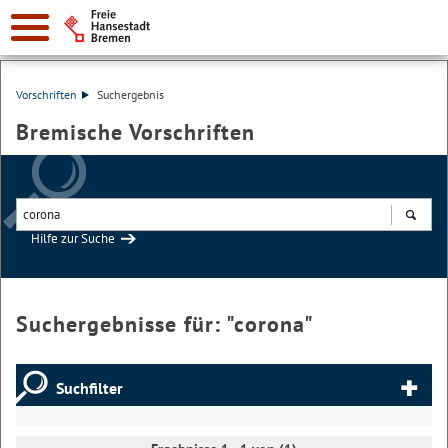
Vorschriften
Suchergebnis
Bremische Vorschriften
Hilfe zur Suche
Suchen
Suchergebnisse für: "
corona
"
Suchfilter