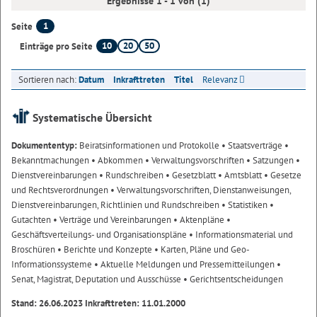
Ergebnisse 1 - 1 von (1)
1
Seite
10
20
50
Einträge pro Seite
Sortieren nach:
Datum
Inkrafttreten
Titel
Relevanz
Systematische Übersicht
Dokumententyp:
Beiratsinformationen und Protokolle
• Staatsverträge
•
Bekanntmachungen
• Abkommen
• Verwaltungsvorschriften
• Satzungen
•
Dienstvereinbarungen
• Rundschreiben
• Gesetzblatt
• Amtsblatt
• Gesetze
und Rechtsverordnungen
• Verwaltungsvorschriften, Dienstanweisungen,
Dienstvereinbarungen, Richtlinien und Rundschreiben
• Statistiken
•
Gutachten
• Verträge und Vereinbarungen
• Aktenpläne
•
Geschäftsverteilungs- und Organisationspläne
• Informationsmaterial und
Broschüren
• Berichte und Konzepte
• Karten, Pläne und Geo-
Informationssysteme
• Aktuelle Meldungen und Pressemitteilungen
•
Senat, Magistrat, Deputation und Ausschüsse
• Gerichtsentscheidungen
Stand: 26.06.2023 Inkrafttreten: 11.01.2000