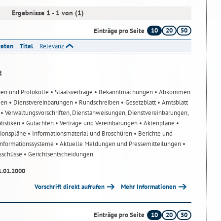
Ergebnisse 1 - 1 von (1)
10
20
50
Einträge pro Seite
reten
Titel
Relevanz
t
nen und Protokolle
• Staatsverträge
• Bekanntmachungen
• Abkommen
gen
• Dienstvereinbarungen
• Rundschreiben
• Gesetzblatt
• Amtsblatt
n
• Verwaltungsvorschriften, Dienstanweisungen, Dienstvereinbarungen,
atistiken
• Gutachten
• Verträge und Vereinbarungen
• Aktenpläne
•
tionspläne
• Informationsmaterial und Broschüren
• Berichte und
-Informationssysteme
• Aktuelle Meldungen und Pressemitteilungen
•
usschüsse
• Gerichtsentscheidungen
1.01.2000
Vorschrift direkt aufrufen
Mehr Informationen
10
20
50
Einträge pro Seite