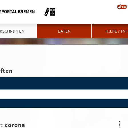
ZPORTAL BREMEN
RSCHRIFTEN
DATEN
HILFE / IN
iften
r:
corona