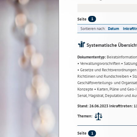
1
Seite
Sortieren nach:
Datum
Inkraftt
Systematische Übersich
Dokumententyp:
Beiratsinformatio
• Verwaltungsvorschriften
• Satzun
• Gesetze und Rechtsverordnunge
Richtlinien und Rundschreiben
• St
Geschäftsverteilungs- und Organisa
Konzepte
• Karten, Pläne und Geo
Senat, Magistrat, Deputation und A
Stand: 26.06.2023 Inkrafttreten: 1
Themen:
1
Seite