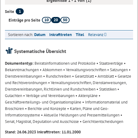
Ergebnisse 1 - 1 von (1)
1
Seite
10
20
50
Einträge pro Seite
Sortieren nach:
Datum
Inkrafttreten
Titel
Relevanz
Systematische Übersicht
Dokumententyp:
Beiratsinformationen und Protokolle
• Staatsverträge
•
Bekanntmachungen
• Abkommen
• Verwaltungsvorschriften
• Satzungen
•
Dienstvereinbarungen
• Rundschreiben
• Gesetzblatt
• Amtsblatt
• Gesetze
und Rechtsverordnungen
• Verwaltungsvorschriften, Dienstanweisungen,
Dienstvereinbarungen, Richtlinien und Rundschreiben
• Statistiken
•
Gutachten
• Verträge und Vereinbarungen
• Aktenpläne
•
Geschäftsverteilungs- und Organisationspläne
• Informationsmaterial und
Broschüren
• Berichte und Konzepte
• Karten, Pläne und Geo-
Informationssysteme
• Aktuelle Meldungen und Pressemitteilungen
•
Senat, Magistrat, Deputation und Ausschüsse
• Gerichtsentscheidungen
Stand: 26.06.2023 Inkrafttreten: 11.01.2000