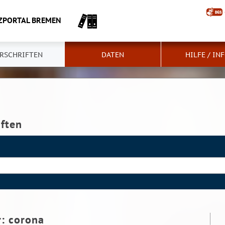
ZPORTAL BREMEN
RSCHRIFTEN
DATEN
HILFE / IN
iften
r:
corona