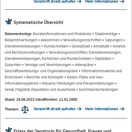
Vorschrift direkt aufrufen
Mehr Informationen
Systematische Übersicht
Dokumententyp:
Beiratsinformationen und Protokolle
• Staatsverträge
•
Bekanntmachungen
• Abkommen
• Verwaltungsvorschriften
• Satzungen
•
Dienstvereinbarungen
• Rundschreiben
• Gesetzblatt
• Amtsblatt
• Gesetze
und Rechtsverordnungen
• Verwaltungsvorschriften, Dienstanweisungen,
Dienstvereinbarungen, Richtlinien und Rundschreiben
• Statistiken
•
Gutachten
• Verträge und Vereinbarungen
• Aktenpläne
•
Geschäftsverteilungs- und Organisationspläne
• Informationsmaterial und
Broschüren
• Berichte und Konzepte
• Karten, Pläne und Geo-
Informationssysteme
• Aktuelle Meldungen und Pressemitteilungen
•
Senat, Magistrat, Deputation und Ausschüsse
• Gerichtsentscheidungen
Stand: 26.06.2023 Inkrafttreten: 11.01.2000
Vorschrift direkt aufrufen
Mehr Informationen
Themen:
Erlass der Senatorin für Gesundheit, Frauen und