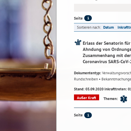
1
Seite
Sortieren nach:
Datum
Inkraftt
Erlass der Senatorin fü
Ahndung von Ordnungsw
Zusammenhang mit der 
Coronavirus SARS-CoV-
Dokumententyp:
Verwaltungsvorsch
Rundschreiben
• Bekanntmachung
Stand: 03.09.2020 Inkrafttreten: 0
Außer Kraft
Themen:
1
Seite