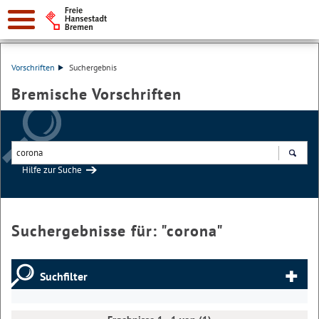
Vorschriften
Suchergebnis
Bremische Vorschriften
Hilfe zur Suche
Suchen
Suchergebnisse für: "
corona
"
Suchfilter