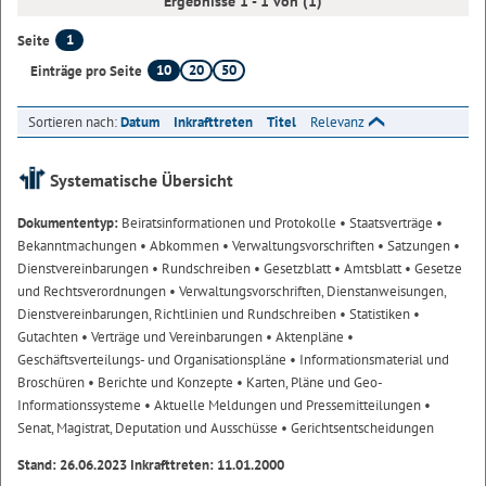
Ergebnisse 1 - 1 von (1)
1
Seite
10
20
50
Einträge pro Seite
Sortieren nach:
Datum
Inkrafttreten
Titel
Relevanz
Systematische Übersicht
Dokumententyp:
Beiratsinformationen und Protokolle
• Staatsverträge
•
Bekanntmachungen
• Abkommen
• Verwaltungsvorschriften
• Satzungen
•
Dienstvereinbarungen
• Rundschreiben
• Gesetzblatt
• Amtsblatt
• Gesetze
und Rechtsverordnungen
• Verwaltungsvorschriften, Dienstanweisungen,
Dienstvereinbarungen, Richtlinien und Rundschreiben
• Statistiken
•
Gutachten
• Verträge und Vereinbarungen
• Aktenpläne
•
Geschäftsverteilungs- und Organisationspläne
• Informationsmaterial und
Broschüren
• Berichte und Konzepte
• Karten, Pläne und Geo-
Informationssysteme
• Aktuelle Meldungen und Pressemitteilungen
•
Senat, Magistrat, Deputation und Ausschüsse
• Gerichtsentscheidungen
Stand: 26.06.2023 Inkrafttreten: 11.01.2000