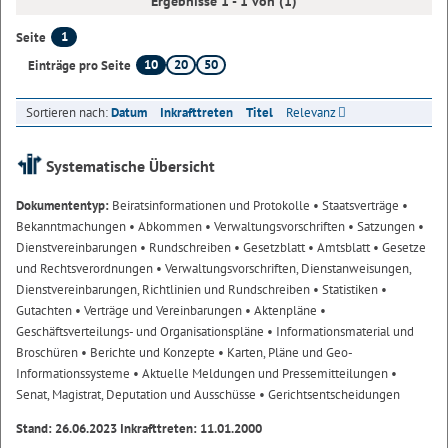
Ergebnisse 1 - 1 von (1)
1
Seite
10
20
50
Einträge pro Seite
Sortieren nach:
Datum
Inkrafttreten
Titel
Relevanz
Systematische Übersicht
Dokumententyp:
Beiratsinformationen und Protokolle
• Staatsverträge
•
Bekanntmachungen
• Abkommen
• Verwaltungsvorschriften
• Satzungen
•
Dienstvereinbarungen
• Rundschreiben
• Gesetzblatt
• Amtsblatt
• Gesetze
und Rechtsverordnungen
• Verwaltungsvorschriften, Dienstanweisungen,
Dienstvereinbarungen, Richtlinien und Rundschreiben
• Statistiken
•
Gutachten
• Verträge und Vereinbarungen
• Aktenpläne
•
Geschäftsverteilungs- und Organisationspläne
• Informationsmaterial und
Broschüren
• Berichte und Konzepte
• Karten, Pläne und Geo-
Informationssysteme
• Aktuelle Meldungen und Pressemitteilungen
•
Senat, Magistrat, Deputation und Ausschüsse
• Gerichtsentscheidungen
Stand: 26.06.2023 Inkrafttreten: 11.01.2000