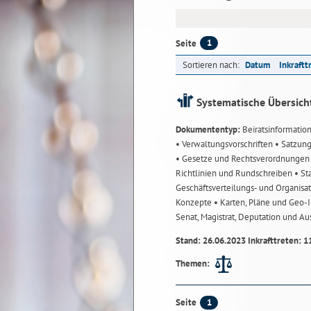
1
Seite
Sortieren nach:
Datum
Inkraftt
Systematische Übersich
Dokumententyp:
Beiratsinformatio
• Verwaltungsvorschriften
• Satzun
• Gesetze und Rechtsverordnunge
Richtlinien und Rundschreiben
• St
Geschäftsverteilungs- und Organisa
Konzepte
• Karten, Pläne und Geo
Senat, Magistrat, Deputation und A
Stand: 26.06.2023 Inkrafttreten: 1
Themen:
1
Seite