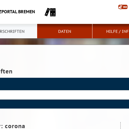
ZPORTAL BREMEN
RSCHRIFTEN
DATEN
HILFE / IN
iften
r:
corona