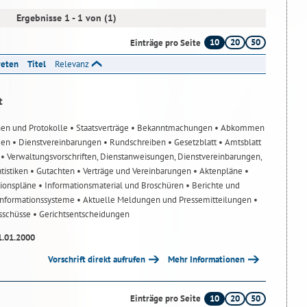
Ergebnisse 1 - 1 von (1)
10
20
50
Einträge pro Seite
reten
Titel
Relevanz
t
nen und Protokolle
• Staatsverträge
• Bekanntmachungen
• Abkommen
gen
• Dienstvereinbarungen
• Rundschreiben
• Gesetzblatt
• Amtsblatt
n
• Verwaltungsvorschriften, Dienstanweisungen, Dienstvereinbarungen,
atistiken
• Gutachten
• Verträge und Vereinbarungen
• Aktenpläne
•
tionspläne
• Informationsmaterial und Broschüren
• Berichte und
-Informationssysteme
• Aktuelle Meldungen und Pressemitteilungen
•
usschüsse
• Gerichtsentscheidungen
1.01.2000
Vorschrift direkt aufrufen
Mehr Informationen
10
20
50
Einträge pro Seite