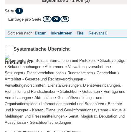
Ergebnisse 1 - 1 von (1)
1
Seite
10
20
50
Einträge pro Seite
Sortieren nach:
Datum
Inkrafttreten
Titel
Relevanz
Systematische Übersicht
Dokumententyp:
Beiratsinformationen und Protokolle
• Staatsverträge
• Bekanntmachungen
• Abkommen
• Verwaltungsvorschriften
•
Satzungen
• Dienstvereinbarungen
• Rundschreiben
• Gesetzblatt
•
Amtsblatt
• Gesetze und Rechtsverordnungen
•
Verwaltungsvorschriften, Dienstanweisungen, Dienstvereinbarungen,
Richtlinien und Rundschreiben
• Statistiken
• Gutachten
• Verträge und
Vereinbarungen
• Aktenpläne
• Geschäftsverteilungs- und
Organisationspläne
• Informationsmaterial und Broschüren
• Berichte
und Konzepte
• Karten, Pläne und Geo-Informationssysteme
• Aktuelle
Meldungen und Pressemitteilungen
• Senat, Magistrat, Deputation und
Ausschüsse
• Gerichtsentscheidungen