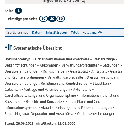
Ergebnisse 1 - 1 von (1)
1
Seite
10
20
50
Einträge pro Seite
Sortieren nach:
Datum
Inkrafttreten
Titel
Relevanz
Systematische Übersicht
Dokumententyp:
Beiratsinformationen und Protokolle
• Staatsverträge
•
Bekanntmachungen
• Abkommen
• Verwaltungsvorschriften
• Satzungen
•
Dienstvereinbarungen
• Rundschreiben
• Gesetzblatt
• Amtsblatt
• Gesetze
und Rechtsverordnungen
• Verwaltungsvorschriften, Dienstanweisungen,
Dienstvereinbarungen, Richtlinien und Rundschreiben
• Statistiken
•
Gutachten
• Verträge und Vereinbarungen
• Aktenpläne
•
Geschäftsverteilungs- und Organisationspläne
• Informationsmaterial und
Broschüren
• Berichte und Konzepte
• Karten, Pläne und Geo-
Informationssysteme
• Aktuelle Meldungen und Pressemitteilungen
•
Senat, Magistrat, Deputation und Ausschüsse
• Gerichtsentscheidungen
Stand: 26.06.2023 Inkrafttreten: 11.01.2000