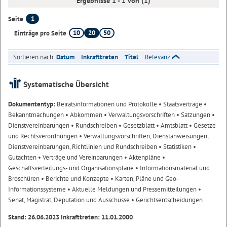
Ergebnisse 1 - 1 von (1)
1
Seite
10
20
50
Einträge pro Seite
Sortieren nach:
Datum
Inkrafttreten
Titel
Relevanz
Systematische Übersicht
Dokumententyp:
Beiratsinformationen und Protokolle
• Staatsverträge
•
Bekanntmachungen
• Abkommen
• Verwaltungsvorschriften
• Satzungen
•
Dienstvereinbarungen
• Rundschreiben
• Gesetzblatt
• Amtsblatt
• Gesetze
und Rechtsverordnungen
• Verwaltungsvorschriften, Dienstanweisungen,
Dienstvereinbarungen, Richtlinien und Rundschreiben
• Statistiken
•
Gutachten
• Verträge und Vereinbarungen
• Aktenpläne
•
Geschäftsverteilungs- und Organisationspläne
• Informationsmaterial und
Broschüren
• Berichte und Konzepte
• Karten, Pläne und Geo-
Informationssysteme
• Aktuelle Meldungen und Pressemitteilungen
•
Senat, Magistrat, Deputation und Ausschüsse
• Gerichtsentscheidungen
Stand: 26.06.2023 Inkrafttreten: 11.01.2000