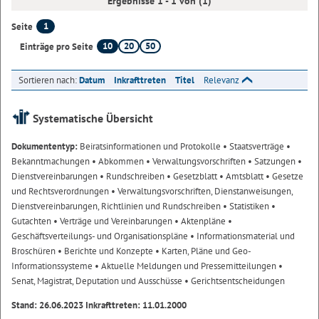
Ergebnisse 1 - 1 von (1)
1
Seite
10
20
50
Einträge pro Seite
Sortieren nach:
Datum
Inkrafttreten
Titel
Relevanz
Systematische Übersicht
Dokumententyp:
Beiratsinformationen und Protokolle
• Staatsverträge
•
Bekanntmachungen
• Abkommen
• Verwaltungsvorschriften
• Satzungen
•
Dienstvereinbarungen
• Rundschreiben
• Gesetzblatt
• Amtsblatt
• Gesetze
und Rechtsverordnungen
• Verwaltungsvorschriften, Dienstanweisungen,
Dienstvereinbarungen, Richtlinien und Rundschreiben
• Statistiken
•
Gutachten
• Verträge und Vereinbarungen
• Aktenpläne
•
Geschäftsverteilungs- und Organisationspläne
• Informationsmaterial und
Broschüren
• Berichte und Konzepte
• Karten, Pläne und Geo-
Informationssysteme
• Aktuelle Meldungen und Pressemitteilungen
•
Senat, Magistrat, Deputation und Ausschüsse
• Gerichtsentscheidungen
Stand: 26.06.2023 Inkrafttreten: 11.01.2000