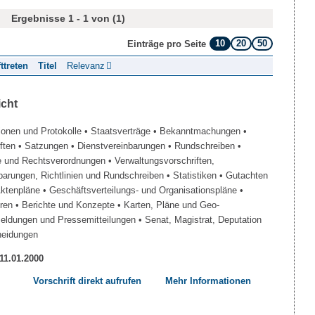
Ergebnisse 1 - 1 von (1)
10
20
50
Einträge pro Seite
fttreten
Titel
Relevanz
icht
ionen und Protokolle
• Staatsverträge
• Bekanntmachungen
•
iften
• Satzungen
• Dienstvereinbarungen
• Rundschreiben
•
e und Rechtsverordnungen
• Verwaltungsvorschriften,
barungen, Richtlinien und Rundschreiben
• Statistiken
• Gutachten
Aktenpläne
• Geschäftsverteilungs- und Organisationspläne
•
üren
• Berichte und Konzepte
• Karten, Pläne und Geo-
Meldungen und Pressemitteilungen
• Senat, Magistrat, Deputation
heidungen
 11.01.2000
Vorschrift direkt aufrufen
Mehr Informationen