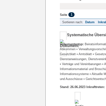
1
Seite
Sortieren nach:
Datum
Inkra
Systematische Übers
Dokumententyp:
Beiratsinformat
Abkommen
• Verwaltungsvorschr
Gesetzblatt
• Amtsblatt
• Gesetz
Dienstanweisungen, Dienstverein
• Verträge und Vereinbarungen
• 
Informationsmaterial und Brosch
Informationssysteme
• Aktuelle 
und Ausschüsse
• Gerichtsentsc
Stand: 26.06.2023 Inkrafttreten: