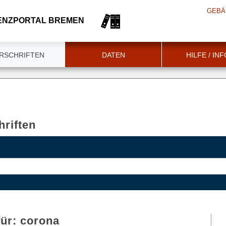
GEBÄ
ENZPORTAL BREMEN
RSCHRIFTEN
DATEN
HILFE / IN
riften
für:
corona