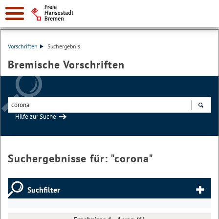
Vorschriften
Suchergebnis
Bremische Vorschriften
Hilfe zur Suche
Suchen
Suchergebnisse für: "
corona
"
Suchfilter