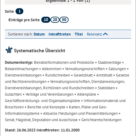
Ergebnisse 1 - 1 von (1)
1
Seite
10
20
50
Einträge pro Seite
Sortieren nach:
Datum
Inkrafttreten
Titel
Relevanz
Systematische Übersicht
Dokumententyp:
Beiratsinformationen und Protokolle
• Staatsverträge
•
Bekanntmachungen
• Abkommen
• Verwaltungsvorschriften
• Satzungen
•
Dienstvereinbarungen
• Rundschreiben
• Gesetzblatt
• Amtsblatt
• Gesetze
und Rechtsverordnungen
• Verwaltungsvorschriften, Dienstanweisungen,
Dienstvereinbarungen, Richtlinien und Rundschreiben
• Statistiken
•
Gutachten
• Verträge und Vereinbarungen
• Aktenpläne
•
Geschäftsverteilungs- und Organisationspläne
• Informationsmaterial und
Broschüren
• Berichte und Konzepte
• Karten, Pläne und Geo-
Informationssysteme
• Aktuelle Meldungen und Pressemitteilungen
•
Senat, Magistrat, Deputation und Ausschüsse
• Gerichtsentscheidungen
Stand: 26.06.2023 Inkrafttreten: 11.01.2000