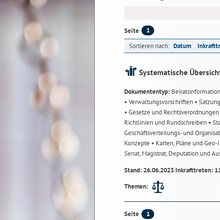
1
Seite
Sortieren nach:
Datum
Inkraftt
Systematische Übersich
Dokumententyp:
Beiratsinformatio
• Verwaltungsvorschriften
• Satzun
• Gesetze und Rechtsverordnunge
Richtlinien und Rundschreiben
• St
Geschäftsverteilungs- und Organisa
Konzepte
• Karten, Pläne und Geo
Senat, Magistrat, Deputation und A
Stand: 26.06.2023 Inkrafttreten: 1
Themen:
1
Seite