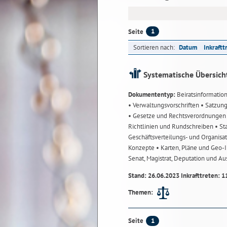
1
Seite
Sortieren nach:
Datum
Inkraftt
Systematische Übersich
Dokumententyp:
Beiratsinformatio
• Verwaltungsvorschriften
• Satzun
• Gesetze und Rechtsverordnunge
Richtlinien und Rundschreiben
• St
Geschäftsverteilungs- und Organisa
Konzepte
• Karten, Pläne und Geo
Senat, Magistrat, Deputation und A
Stand: 26.06.2023 Inkrafttreten: 1
Themen:
1
Seite