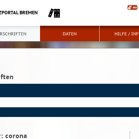
ZPORTAL BREMEN
RSCHRIFTEN
DATEN
HILFE / IN
iften
r:
corona