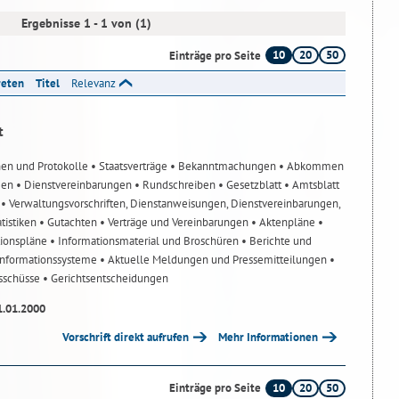
Ergebnisse 1 - 1 von (1)
10
20
50
Einträge pro Seite
reten
Titel
Relevanz
t
nen und Protokolle
• Staatsverträge
• Bekanntmachungen
• Abkommen
gen
• Dienstvereinbarungen
• Rundschreiben
• Gesetzblatt
• Amtsblatt
n
• Verwaltungsvorschriften, Dienstanweisungen, Dienstvereinbarungen,
atistiken
• Gutachten
• Verträge und Vereinbarungen
• Aktenpläne
•
tionspläne
• Informationsmaterial und Broschüren
• Berichte und
-Informationssysteme
• Aktuelle Meldungen und Pressemitteilungen
•
usschüsse
• Gerichtsentscheidungen
1.01.2000
Vorschrift direkt aufrufen
Mehr Informationen
10
20
50
Einträge pro Seite