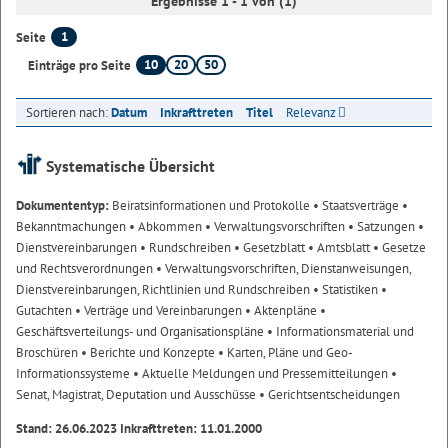
Ergebnisse 1 - 1 von (1)
1
Seite
10
20
50
Einträge pro Seite
Sortieren nach:
Datum
Inkrafttreten
Titel
Relevanz
Systematische Übersicht
Dokumententyp:
Beiratsinformationen und Protokolle
• Staatsverträge
•
Bekanntmachungen
• Abkommen
• Verwaltungsvorschriften
• Satzungen
•
Dienstvereinbarungen
• Rundschreiben
• Gesetzblatt
• Amtsblatt
• Gesetze
und Rechtsverordnungen
• Verwaltungsvorschriften, Dienstanweisungen,
Dienstvereinbarungen, Richtlinien und Rundschreiben
• Statistiken
•
Gutachten
• Verträge und Vereinbarungen
• Aktenpläne
•
Geschäftsverteilungs- und Organisationspläne
• Informationsmaterial und
Broschüren
• Berichte und Konzepte
• Karten, Pläne und Geo-
Informationssysteme
• Aktuelle Meldungen und Pressemitteilungen
•
Senat, Magistrat, Deputation und Ausschüsse
• Gerichtsentscheidungen
Stand: 26.06.2023 Inkrafttreten: 11.01.2000