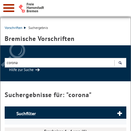
Vorschriften
Suchergebnis
Bremische Vorschriften
Hilfe zur Suche
Suchen
Suchergebnisse für: "
corona
"
Suchfilter