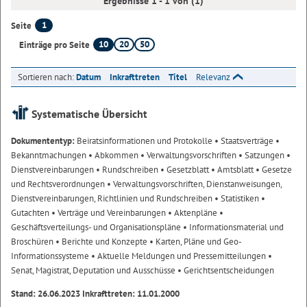
Ergebnisse 1 - 1 von (1)
1
Seite
10
20
50
Einträge pro Seite
Sortieren nach:
Datum
Inkrafttreten
Titel
Relevanz
Systematische Übersicht
Dokumententyp:
Beiratsinformationen und Protokolle
• Staatsverträge
•
Bekanntmachungen
• Abkommen
• Verwaltungsvorschriften
• Satzungen
•
Dienstvereinbarungen
• Rundschreiben
• Gesetzblatt
• Amtsblatt
• Gesetze
und Rechtsverordnungen
• Verwaltungsvorschriften, Dienstanweisungen,
Dienstvereinbarungen, Richtlinien und Rundschreiben
• Statistiken
•
Gutachten
• Verträge und Vereinbarungen
• Aktenpläne
•
Geschäftsverteilungs- und Organisationspläne
• Informationsmaterial und
Broschüren
• Berichte und Konzepte
• Karten, Pläne und Geo-
Informationssysteme
• Aktuelle Meldungen und Pressemitteilungen
•
Senat, Magistrat, Deputation und Ausschüsse
• Gerichtsentscheidungen
Stand: 26.06.2023 Inkrafttreten: 11.01.2000