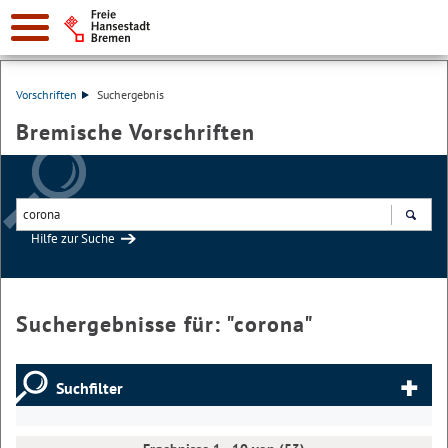
Vorschriften
Suchergebnis
Bremische Vorschriften
Hilfe zur Suche
Suchen
Suchergebnisse für: "
corona
"
Suchfilter