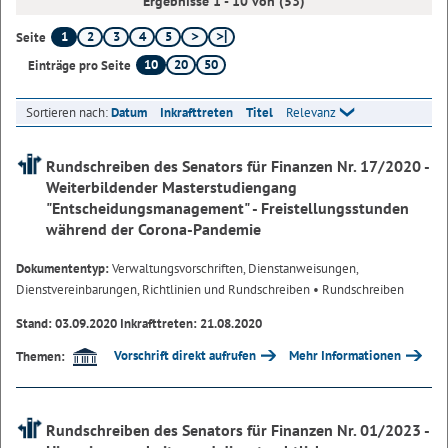
Ergebnisse 1 - 10 von (53)
1
2
3
4
5
Seite
10
20
50
Einträge pro Seite
Sortieren nach:
Datum
Inkrafttreten
Titel
Relevanz
Rundschreiben des Senators für Finanzen Nr. 17/2020 -
Weiterbildender Masterstudiengang
"Entscheidungsmanagement" - Freistellungsstunden
während der Corona-Pandemie
Dokumententyp:
Verwaltungsvorschriften, Dienstanweisungen,
Dienstvereinbarungen, Richtlinien und Rundschreiben
• Rundschreiben
Stand: 03.09.2020 Inkrafttreten: 21.08.2020
Vorschrift direkt aufrufen
Mehr Informationen
Themen:
Rundschreiben des Senators für Finanzen Nr. 01/2023 -