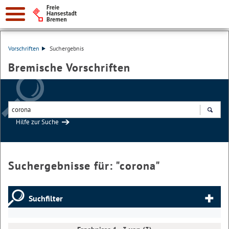
Vorschriften
Suchergebnis
Bremische Vorschriften
Hilfe zur Suche
Suchen
Suchergebnisse für: "
corona
"
Suchfilter