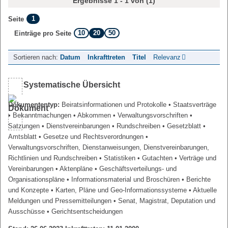
Ergebnisse 1 - 1 von (1)
1
Seite
10
20
50
Einträge pro Seite
Sortieren nach:
Datum
Inkrafttreten
Titel
Relevanz
Systematische Übersicht
Dokumententyp:
Beiratsinformationen und Protokolle
• Staatsverträge
• Bekanntmachungen
• Abkommen
• Verwaltungsvorschriften
•
Satzungen
• Dienstvereinbarungen
• Rundschreiben
• Gesetzblatt
•
Amtsblatt
• Gesetze und Rechtsverordnungen
•
Verwaltungsvorschriften, Dienstanweisungen, Dienstvereinbarungen,
Richtlinien und Rundschreiben
• Statistiken
• Gutachten
• Verträge und
Vereinbarungen
• Aktenpläne
• Geschäftsverteilungs- und
Organisationspläne
• Informationsmaterial und Broschüren
• Berichte
und Konzepte
• Karten, Pläne und Geo-Informationssysteme
• Aktuelle
Meldungen und Pressemitteilungen
• Senat, Magistrat, Deputation und
Ausschüsse
• Gerichtsentscheidungen