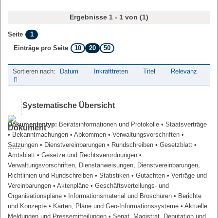
Ergebnisse 1 - 1 von (1)
1
Seite
10
20
50
Einträge pro Seite
Sortieren nach:
Datum
Inkrafttreten
Titel
Relevanz
Systematische Übersicht
Dokumententyp:
Beiratsinformationen und Protokolle
• Staatsverträge
• Bekanntmachungen
• Abkommen
• Verwaltungsvorschriften
•
Satzungen
• Dienstvereinbarungen
• Rundschreiben
• Gesetzblatt
•
Amtsblatt
• Gesetze und Rechtsverordnungen
•
Verwaltungsvorschriften, Dienstanweisungen, Dienstvereinbarungen,
Richtlinien und Rundschreiben
• Statistiken
• Gutachten
• Verträge und
Vereinbarungen
• Aktenpläne
• Geschäftsverteilungs- und
Organisationspläne
• Informationsmaterial und Broschüren
• Berichte
und Konzepte
• Karten, Pläne und Geo-Informationssysteme
• Aktuelle
Meldungen und Pressemitteilungen
• Senat, Magistrat, Deputation und