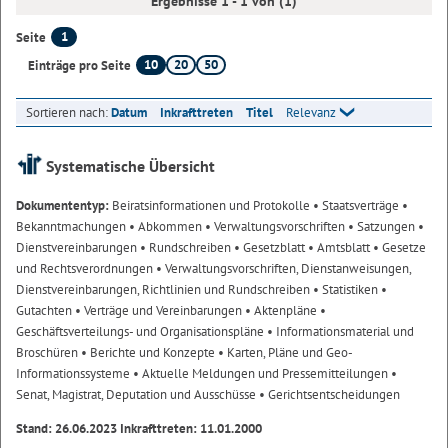
Ergebnisse 1 - 1 von (1)
1
Seite
10
20
50
Einträge pro Seite
Sortieren nach:
Datum
Inkrafttreten
Titel
Relevanz
Systematische Übersicht
Dokumententyp:
Beiratsinformationen und Protokolle
• Staatsverträge
•
Bekanntmachungen
• Abkommen
• Verwaltungsvorschriften
• Satzungen
•
Dienstvereinbarungen
• Rundschreiben
• Gesetzblatt
• Amtsblatt
• Gesetze
und Rechtsverordnungen
• Verwaltungsvorschriften, Dienstanweisungen,
Dienstvereinbarungen, Richtlinien und Rundschreiben
• Statistiken
•
Gutachten
• Verträge und Vereinbarungen
• Aktenpläne
•
Geschäftsverteilungs- und Organisationspläne
• Informationsmaterial und
Broschüren
• Berichte und Konzepte
• Karten, Pläne und Geo-
Informationssysteme
• Aktuelle Meldungen und Pressemitteilungen
•
Senat, Magistrat, Deputation und Ausschüsse
• Gerichtsentscheidungen
Stand: 26.06.2023 Inkrafttreten: 11.01.2000