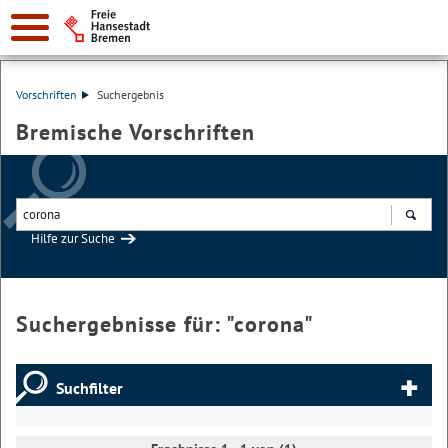
Vorschriften
Suchergebnis
Bremische Vorschriften
Hilfe zur Suche
Suchen
Suchergebnisse für: "
corona
"
Suchfilter