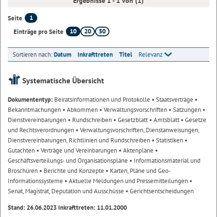
Ergebnisse 1 - 1 von (1)
1
Seite
10
20
50
Einträge pro Seite
Sortieren nach:
Datum
Inkrafttreten
Titel
Relevanz
Systematische Übersicht
Dokumententyp:
Beiratsinformationen und Protokolle
• Staatsverträge
•
Bekanntmachungen
• Abkommen
• Verwaltungsvorschriften
• Satzungen
•
Dienstvereinbarungen
• Rundschreiben
• Gesetzblatt
• Amtsblatt
• Gesetze
und Rechtsverordnungen
• Verwaltungsvorschriften, Dienstanweisungen,
Dienstvereinbarungen, Richtlinien und Rundschreiben
• Statistiken
•
Gutachten
• Verträge und Vereinbarungen
• Aktenpläne
•
Geschäftsverteilungs- und Organisationspläne
• Informationsmaterial und
Broschüren
• Berichte und Konzepte
• Karten, Pläne und Geo-
Informationssysteme
• Aktuelle Meldungen und Pressemitteilungen
•
Senat, Magistrat, Deputation und Ausschüsse
• Gerichtsentscheidungen
Stand: 26.06.2023 Inkrafttreten: 11.01.2000