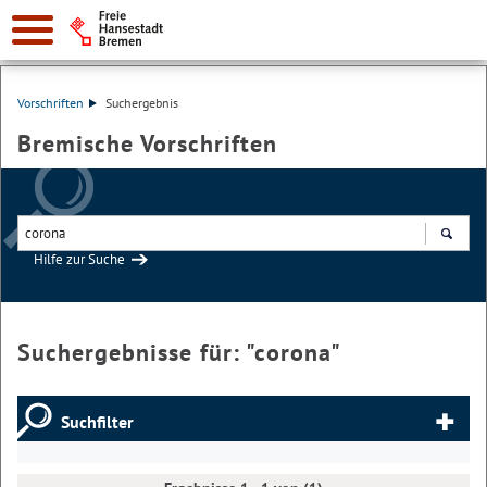
Vorschriften
Suchergebnis
Bremische Vorschriften
Hilfe zur Suche
Suchen
Suchergebnisse für: "
corona
"
Suchfilter