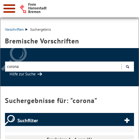
Vorschriften
Suchergebnis
Bremische Vorschriften
Hilfe zur Suche
Suchen
Suchergebnisse für: "
corona
"
Suchfilter