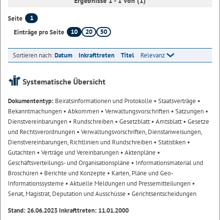
Ergebnisse 1 - 1 von (1)
1
Seite
10
20
50
Einträge pro Seite
Sortieren nach:
Datum
Inkrafttreten
Titel
Relevanz
Systematische Übersicht
Dokumententyp:
Beiratsinformationen und Protokolle
• Staatsverträge
•
Bekanntmachungen
• Abkommen
• Verwaltungsvorschriften
• Satzungen
•
Dienstvereinbarungen
• Rundschreiben
• Gesetzblatt
• Amtsblatt
• Gesetze
und Rechtsverordnungen
• Verwaltungsvorschriften, Dienstanweisungen,
Dienstvereinbarungen, Richtlinien und Rundschreiben
• Statistiken
•
Gutachten
• Verträge und Vereinbarungen
• Aktenpläne
•
Geschäftsverteilungs- und Organisationspläne
• Informationsmaterial und
Broschüren
• Berichte und Konzepte
• Karten, Pläne und Geo-
Informationssysteme
• Aktuelle Meldungen und Pressemitteilungen
•
Senat, Magistrat, Deputation und Ausschüsse
• Gerichtsentscheidungen
Stand: 26.06.2023 Inkrafttreten: 11.01.2000