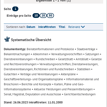
Ergebnisse 1 - 1 von (1)
1
Seite
10
20
50
Einträge pro Seite
Sortieren nach:
Datum
Inkrafttreten
Titel
Relevanz
Systematische Übersicht
Dokumententyp:
Beiratsinformationen und Protokolle
• Staatsverträge
•
Bekanntmachungen
• Abkommen
• Verwaltungsvorschriften
• Satzungen
•
Dienstvereinbarungen
• Rundschreiben
• Gesetzblatt
• Amtsblatt
• Gesetze
und Rechtsverordnungen
• Verwaltungsvorschriften, Dienstanweisungen,
Dienstvereinbarungen, Richtlinien und Rundschreiben
• Statistiken
•
Gutachten
• Verträge und Vereinbarungen
• Aktenpläne
•
Geschäftsverteilungs- und Organisationspläne
• Informationsmaterial und
Broschüren
• Berichte und Konzepte
• Karten, Pläne und Geo-
Informationssysteme
• Aktuelle Meldungen und Pressemitteilungen
•
Senat, Magistrat, Deputation und Ausschüsse
• Gerichtsentscheidungen
Stand: 26.06.2023 Inkrafttreten: 11.01.2000