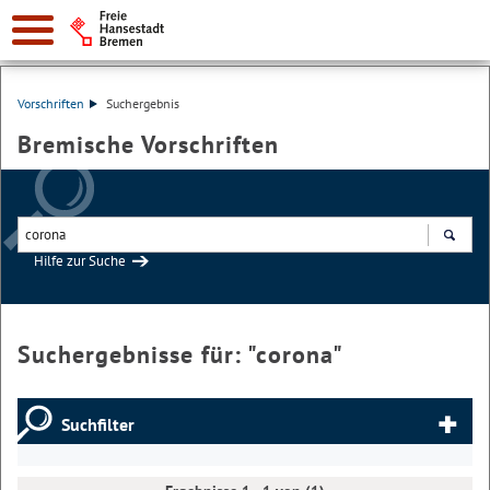
Vorschriften
Suchergebnis
Bremische Vorschriften
Hilfe zur Suche
Suchen
Suchergebnisse für: "
corona
"
Suchfilter