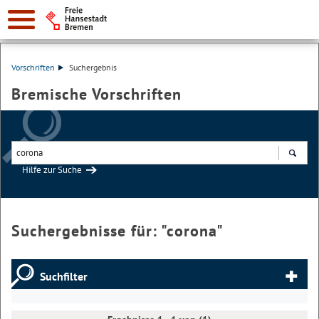
Vorschriften
Suchergebnis
Bremische Vorschriften
Hilfe zur Suche
Suchen
Suchergebnisse für: "
corona
"
Suchfilter