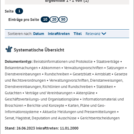
Ergebnisse 1 - 1 von (1)
1
Seite
10
20
50
Einträge pro Seite
Sortieren nach:
Datum
Inkrafttreten
Titel
Relevanz
Systematische Übersicht
Dokumententyp:
Beiratsinformationen und Protokolle
• Staatsverträge
•
Bekanntmachungen
• Abkommen
• Verwaltungsvorschriften
• Satzungen
•
Dienstvereinbarungen
• Rundschreiben
• Gesetzblatt
• Amtsblatt
• Gesetze
und Rechtsverordnungen
• Verwaltungsvorschriften, Dienstanweisungen,
Dienstvereinbarungen, Richtlinien und Rundschreiben
• Statistiken
•
Gutachten
• Verträge und Vereinbarungen
• Aktenpläne
•
Geschäftsverteilungs- und Organisationspläne
• Informationsmaterial und
Broschüren
• Berichte und Konzepte
• Karten, Pläne und Geo-
Informationssysteme
• Aktuelle Meldungen und Pressemitteilungen
•
Senat, Magistrat, Deputation und Ausschüsse
• Gerichtsentscheidungen
Stand: 26.06.2023 Inkrafttreten: 11.01.2000