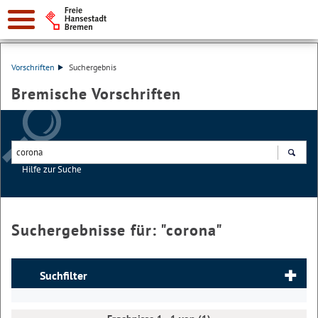
Vorschriften
Suchergebnis
Bremische Vorschriften
Hilfe zur Suche
Suchen
Suchergebnisse für: "
corona
"
Suchfilter