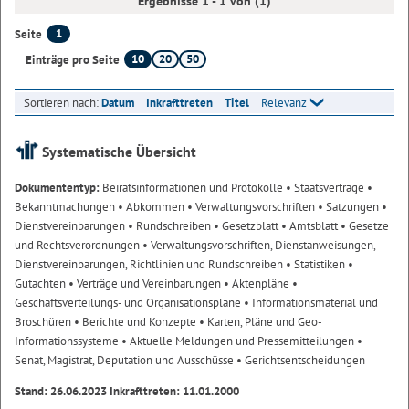
Ergebnisse 1 - 1 von (1)
1
Seite
10
20
50
Einträge pro Seite
Sortieren nach:
Datum
Inkrafttreten
Titel
Relevanz
Systematische Übersicht
Dokumententyp:
Beiratsinformationen und Protokolle
• Staatsverträge
•
Bekanntmachungen
• Abkommen
• Verwaltungsvorschriften
• Satzungen
•
Dienstvereinbarungen
• Rundschreiben
• Gesetzblatt
• Amtsblatt
• Gesetze
und Rechtsverordnungen
• Verwaltungsvorschriften, Dienstanweisungen,
Dienstvereinbarungen, Richtlinien und Rundschreiben
• Statistiken
•
Gutachten
• Verträge und Vereinbarungen
• Aktenpläne
•
Geschäftsverteilungs- und Organisationspläne
• Informationsmaterial und
Broschüren
• Berichte und Konzepte
• Karten, Pläne und Geo-
Informationssysteme
• Aktuelle Meldungen und Pressemitteilungen
•
Senat, Magistrat, Deputation und Ausschüsse
• Gerichtsentscheidungen
Stand: 26.06.2023 Inkrafttreten: 11.01.2000