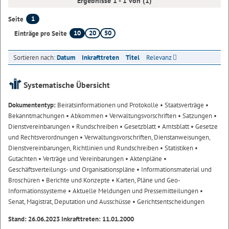
Ergebnisse 1 - 1 von (1)
1
Seite
10
20
50
Einträge pro Seite
Sortieren nach:
Datum
Inkrafttreten
Titel
Relevanz
Systematische Übersicht
Dokumententyp:
Beiratsinformationen und Protokolle
• Staatsverträge
•
Bekanntmachungen
• Abkommen
• Verwaltungsvorschriften
• Satzungen
•
Dienstvereinbarungen
• Rundschreiben
• Gesetzblatt
• Amtsblatt
• Gesetze
und Rechtsverordnungen
• Verwaltungsvorschriften, Dienstanweisungen,
Dienstvereinbarungen, Richtlinien und Rundschreiben
• Statistiken
•
Gutachten
• Verträge und Vereinbarungen
• Aktenpläne
•
Geschäftsverteilungs- und Organisationspläne
• Informationsmaterial und
Broschüren
• Berichte und Konzepte
• Karten, Pläne und Geo-
Informationssysteme
• Aktuelle Meldungen und Pressemitteilungen
•
Senat, Magistrat, Deputation und Ausschüsse
• Gerichtsentscheidungen
Stand: 26.06.2023 Inkrafttreten: 11.01.2000