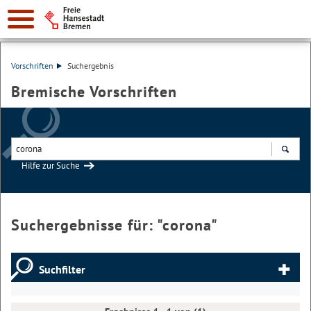
Vorschriften
Suchergebnis
Bremische Vorschriften
Hilfe zur Suche
Suchen
Suchergebnisse für: "
corona
"
Suchfilter