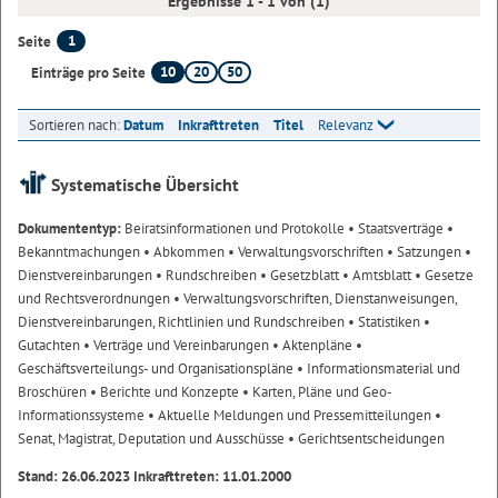
Ergebnisse 1 - 1 von (1)
1
Seite
10
20
50
Einträge pro Seite
Sortieren nach:
Datum
Inkrafttreten
Titel
Relevanz
Systematische Übersicht
Dokumententyp:
Beiratsinformationen und Protokolle
• Staatsverträge
•
Bekanntmachungen
• Abkommen
• Verwaltungsvorschriften
• Satzungen
•
Dienstvereinbarungen
• Rundschreiben
• Gesetzblatt
• Amtsblatt
• Gesetze
und Rechtsverordnungen
• Verwaltungsvorschriften, Dienstanweisungen,
Dienstvereinbarungen, Richtlinien und Rundschreiben
• Statistiken
•
Gutachten
• Verträge und Vereinbarungen
• Aktenpläne
•
Geschäftsverteilungs- und Organisationspläne
• Informationsmaterial und
Broschüren
• Berichte und Konzepte
• Karten, Pläne und Geo-
Informationssysteme
• Aktuelle Meldungen und Pressemitteilungen
•
Senat, Magistrat, Deputation und Ausschüsse
• Gerichtsentscheidungen
Stand: 26.06.2023 Inkrafttreten: 11.01.2000