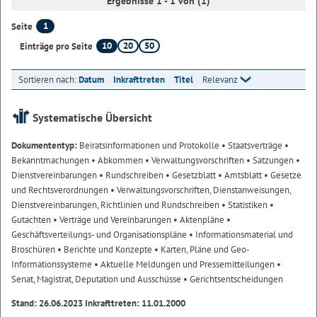
Ergebnisse 1 - 1 von (1)
1
Seite
10
20
50
Einträge pro Seite
Sortieren nach:
Datum
Inkrafttreten
Titel
Relevanz
Systematische Übersicht
Dokumententyp:
Beiratsinformationen und Protokolle
• Staatsverträge
•
Bekanntmachungen
• Abkommen
• Verwaltungsvorschriften
• Satzungen
•
Dienstvereinbarungen
• Rundschreiben
• Gesetzblatt
• Amtsblatt
• Gesetze
und Rechtsverordnungen
• Verwaltungsvorschriften, Dienstanweisungen,
Dienstvereinbarungen, Richtlinien und Rundschreiben
• Statistiken
•
Gutachten
• Verträge und Vereinbarungen
• Aktenpläne
•
Geschäftsverteilungs- und Organisationspläne
• Informationsmaterial und
Broschüren
• Berichte und Konzepte
• Karten, Pläne und Geo-
Informationssysteme
• Aktuelle Meldungen und Pressemitteilungen
•
Senat, Magistrat, Deputation und Ausschüsse
• Gerichtsentscheidungen
Stand: 26.06.2023 Inkrafttreten: 11.01.2000