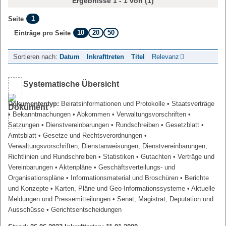
Ergebnisse 1 - 1 von (1)
1
Seite
10
20
50
Einträge pro Seite
Sortieren nach:
Datum
Inkrafttreten
Titel
Relevanz
Systematische Übersicht
Dokumententyp:
Beiratsinformationen und Protokolle
• Staatsverträge
• Bekanntmachungen
• Abkommen
• Verwaltungsvorschriften
•
Satzungen
• Dienstvereinbarungen
• Rundschreiben
• Gesetzblatt
•
Amtsblatt
• Gesetze und Rechtsverordnungen
•
Verwaltungsvorschriften, Dienstanweisungen, Dienstvereinbarungen,
Richtlinien und Rundschreiben
• Statistiken
• Gutachten
• Verträge und
Vereinbarungen
• Aktenpläne
• Geschäftsverteilungs- und
Organisationspläne
• Informationsmaterial und Broschüren
• Berichte
und Konzepte
• Karten, Pläne und Geo-Informationssysteme
• Aktuelle
Meldungen und Pressemitteilungen
• Senat, Magistrat, Deputation und
Ausschüsse
• Gerichtsentscheidungen