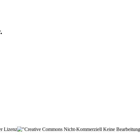
.
der Lizenz