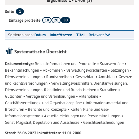
Ergebnisse 1 - 1 von (1)
1
Seite
10
20
50
Einträge pro Seite
Sortieren nach:
Datum
Inkrafttreten
Titel
Relevanz
Systematische Übersicht
Dokumententyp:
Beiratsinformationen und Protokolle
• Staatsverträge
•
Bekanntmachungen
• Abkommen
• Verwaltungsvorschriften
• Satzungen
•
Dienstvereinbarungen
• Rundschreiben
• Gesetzblatt
• Amtsblatt
• Gesetze
und Rechtsverordnungen
• Verwaltungsvorschriften, Dienstanweisungen,
Dienstvereinbarungen, Richtlinien und Rundschreiben
• Statistiken
•
Gutachten
• Verträge und Vereinbarungen
• Aktenpläne
•
Geschäftsverteilungs- und Organisationspläne
• Informationsmaterial und
Broschüren
• Berichte und Konzepte
• Karten, Pläne und Geo-
Informationssysteme
• Aktuelle Meldungen und Pressemitteilungen
•
Senat, Magistrat, Deputation und Ausschüsse
• Gerichtsentscheidungen
Stand: 26.06.2023 Inkrafttreten: 11.01.2000