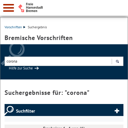
Vorschriften
Suchergebnis
Bremische Vorschriften
Hilfe zur Suche
Suchen
Suchergebnisse für: "
corona
"
Suchfilter