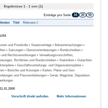
Ergebnisse 1 - 1 von (1)
10
20
50
Einträge pro Seite
fttreten
Titel
Relevanz
icht
ionen und Protokolle
• Staatsverträge
• Bekanntmachungen
•
iften
• Satzungen
• Dienstvereinbarungen
• Rundschreiben
•
e und Rechtsverordnungen
• Verwaltungsvorschriften,
barungen, Richtlinien und Rundschreiben
• Statistiken
• Gutachten
Aktenpläne
• Geschäftsverteilungs- und Organisationspläne
•
üren
• Berichte und Konzepte
• Karten, Pläne und Geo-
Meldungen und Pressemitteilungen
• Senat, Magistrat, Deputation
heidungen
 11.01.2000
Vorschrift direkt aufrufen
Mehr Informationen