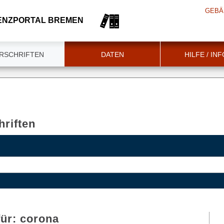
GEBÄ
ENZPORTAL BREMEN
RSCHRIFTEN
DATEN
HILFE / IN
riften
für:
corona