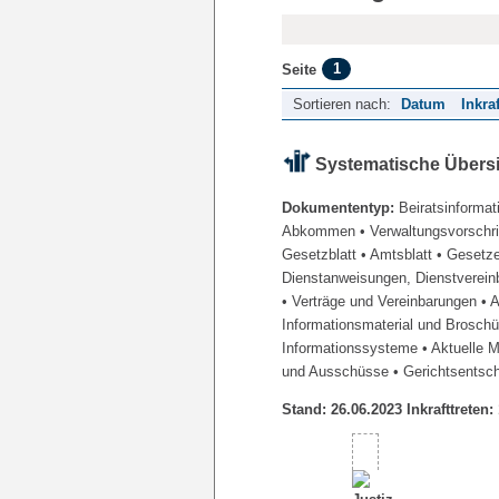
1
Seite
Sortieren nach:
Datum
Inkra
Systematische Übers
Dokumententyp:
Beiratsinformat
Abkommen
• Verwaltungsvorschr
Gesetzblatt
• Amtsblatt
• Gesetz
Dienstanweisungen, Dienstverein
• Verträge und Vereinbarungen
• 
Informationsmaterial und Brosch
Informationssysteme
• Aktuelle 
und Ausschüsse
• Gerichtsentsc
Stand: 26.06.2023 Inkrafttreten: