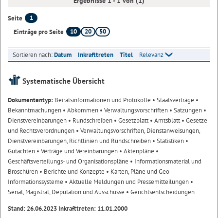
Ergebnisse 1 - 1 von (1)
1
Seite
10
20
50
Einträge pro Seite
Sortieren nach:
Datum
Inkrafttreten
Titel
Relevanz
Systematische Übersicht
Dokumententyp:
Beiratsinformationen und Protokolle
• Staatsverträge
•
Bekanntmachungen
• Abkommen
• Verwaltungsvorschriften
• Satzungen
•
Dienstvereinbarungen
• Rundschreiben
• Gesetzblatt
• Amtsblatt
• Gesetze
und Rechtsverordnungen
• Verwaltungsvorschriften, Dienstanweisungen,
Dienstvereinbarungen, Richtlinien und Rundschreiben
• Statistiken
•
Gutachten
• Verträge und Vereinbarungen
• Aktenpläne
•
Geschäftsverteilungs- und Organisationspläne
• Informationsmaterial und
Broschüren
• Berichte und Konzepte
• Karten, Pläne und Geo-
Informationssysteme
• Aktuelle Meldungen und Pressemitteilungen
•
Senat, Magistrat, Deputation und Ausschüsse
• Gerichtsentscheidungen
Stand: 26.06.2023 Inkrafttreten: 11.01.2000