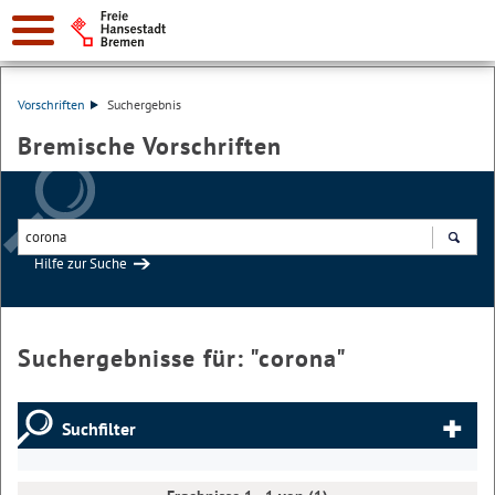
Vorschriften
Suchergebnis
Bremische Vorschriften
Hilfe zur Suche
Suchen
Suchergebnisse für: "
corona
"
Suchfilter