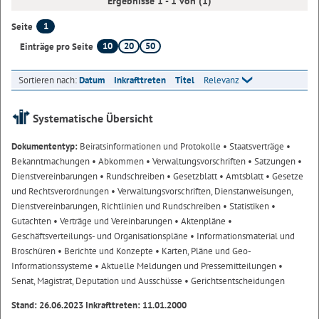
Ergebnisse 1 - 1 von (1)
1
Seite
10
20
50
Einträge pro Seite
Sortieren nach:
Datum
Inkrafttreten
Titel
Relevanz
Systematische Übersicht
Dokumententyp:
Beiratsinformationen und Protokolle
• Staatsverträge
•
Bekanntmachungen
• Abkommen
• Verwaltungsvorschriften
• Satzungen
•
Dienstvereinbarungen
• Rundschreiben
• Gesetzblatt
• Amtsblatt
• Gesetze
und Rechtsverordnungen
• Verwaltungsvorschriften, Dienstanweisungen,
Dienstvereinbarungen, Richtlinien und Rundschreiben
• Statistiken
•
Gutachten
• Verträge und Vereinbarungen
• Aktenpläne
•
Geschäftsverteilungs- und Organisationspläne
• Informationsmaterial und
Broschüren
• Berichte und Konzepte
• Karten, Pläne und Geo-
Informationssysteme
• Aktuelle Meldungen und Pressemitteilungen
•
Senat, Magistrat, Deputation und Ausschüsse
• Gerichtsentscheidungen
Stand: 26.06.2023 Inkrafttreten: 11.01.2000