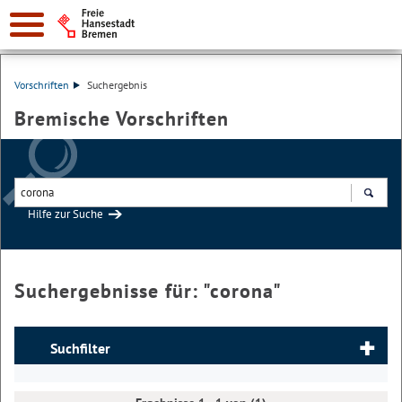
Vorschriften
Suchergebnis
Bremische Vorschriften
Hilfe zur Suche
Suchen
Suchergebnisse für: "
corona
"
Suchfilter