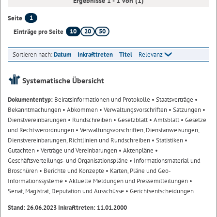
Ergebnisse 1 - 1 von (1)
1
Seite
10
20
50
Einträge pro Seite
Sortieren nach:
Datum
Inkrafttreten
Titel
Relevanz
Systematische Übersicht
Dokumententyp:
Beiratsinformationen und Protokolle
• Staatsverträge
•
Bekanntmachungen
• Abkommen
• Verwaltungsvorschriften
• Satzungen
•
Dienstvereinbarungen
• Rundschreiben
• Gesetzblatt
• Amtsblatt
• Gesetze
und Rechtsverordnungen
• Verwaltungsvorschriften, Dienstanweisungen,
Dienstvereinbarungen, Richtlinien und Rundschreiben
• Statistiken
•
Gutachten
• Verträge und Vereinbarungen
• Aktenpläne
•
Geschäftsverteilungs- und Organisationspläne
• Informationsmaterial und
Broschüren
• Berichte und Konzepte
• Karten, Pläne und Geo-
Informationssysteme
• Aktuelle Meldungen und Pressemitteilungen
•
Senat, Magistrat, Deputation und Ausschüsse
• Gerichtsentscheidungen
Stand: 26.06.2023 Inkrafttreten: 11.01.2000