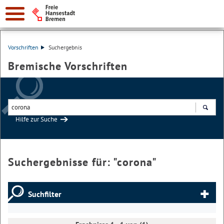
Vorschriften
Suchergebnis
Bremische Vorschriften
Hilfe zur Suche
Suchen
Suchergebnisse für: "
corona
"
Suchfilter