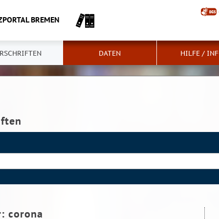
ZPORTAL BREMEN
RSCHRIFTEN
DATEN
HILFE / IN
iften
r:
corona