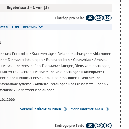
Ergebnisse 1 - 1 von (1)
10
20
50
Einträge pro Seite
reten
Titel
Relevanz
t
nen und Protokolle
• Staatsverträge
• Bekanntmachungen
• Abkommen
gen
• Dienstvereinbarungen
• Rundschreiben
• Gesetzblatt
• Amtsblatt
n
• Verwaltungsvorschriften, Dienstanweisungen, Dienstvereinbarungen,
atistiken
• Gutachten
• Verträge und Vereinbarungen
• Aktenpläne
•
tionspläne
• Informationsmaterial und Broschüren
• Berichte und
-Informationssysteme
• Aktuelle Meldungen und Pressemitteilungen
•
usschüsse
• Gerichtsentscheidungen
1.01.2000
Vorschrift direkt aufrufen
Mehr Informationen
10
20
50
Einträge pro Seite