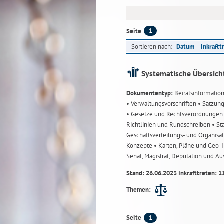
1
Seite
Sortieren nach:
Datum
Inkraftt
Systematische Übersich
Dokumententyp:
Beiratsinformatio
• Verwaltungsvorschriften
• Satzun
• Gesetze und Rechtsverordnunge
Richtlinien und Rundschreiben
• St
Geschäftsverteilungs- und Organisa
Konzepte
• Karten, Pläne und Geo
Senat, Magistrat, Deputation und A
Stand: 26.06.2023 Inkrafttreten: 1
Themen:
1
Seite