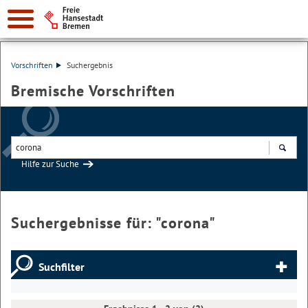
Vorschriften
Suchergebnis
Bremische Vorschriften
Hilfe zur Suche
Suchen
Suchergebnisse für: "
corona
"
Suchfilter