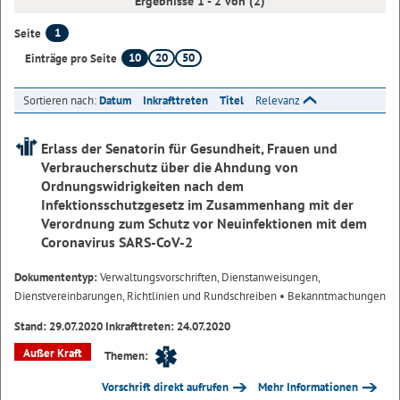
Ergebnisse 1 - 2 von (2)
1
Seite
10
20
50
Einträge pro Seite
Sortieren nach:
Datum
Inkrafttreten
Titel
Relevanz
Erlass der Senatorin für Gesundheit, Frauen und
Verbraucherschutz über die Ahndung von
Ordnungswidrigkeiten nach dem
Infektionsschutzgesetz im Zusammenhang mit der
Verordnung zum Schutz vor Neuinfektionen mit dem
Coronavirus SARS-CoV-2
Dokumententyp:
Verwaltungsvorschriften, Dienstanweisungen,
Dienstvereinbarungen, Richtlinien und Rundschreiben
• Bekanntmachungen
Stand: 29.07.2020 Inkrafttreten: 24.07.2020
Außer Kraft
Themen:
Vorschrift direkt aufrufen
Mehr Informationen