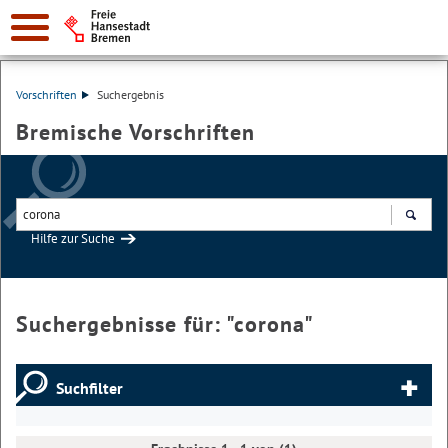
Vorschriften
Suchergebnis
Bremische Vorschriften
Hilfe zur Suche
Suchen
Suchergebnisse für: "
corona
"
Suchfilter